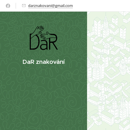
darznakovani@gmail.com
DaR znakování