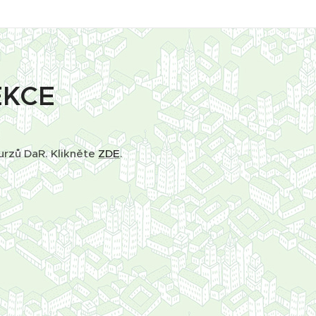
EKCE
urzů DaR. Klikněte
ZDE
.