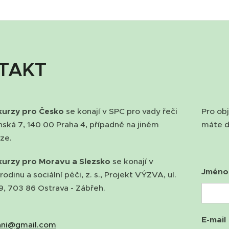
TAKT
kurzy pro Česko
se konají v SPC pro vady řeči
Pro ob
nská 7, 140 00 Praha 4, případně na jiném
máte d
ze.
kurzy pro Moravu a Slezsko
se konají v
Jméno 
rodinu a sociální péči, z. s., Projekt VÝZVA, ul.
9, 703 86 Ostrava - Zábřeh.
E-mail
ani@gmail.com