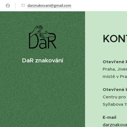
darznakovani@gmail.com
KON
DaR znakování
Otevřené 
Praha, Jive
místě v Pra
Otevřené 
Centru pro 
Syllabova 1
E-mail
darznakov